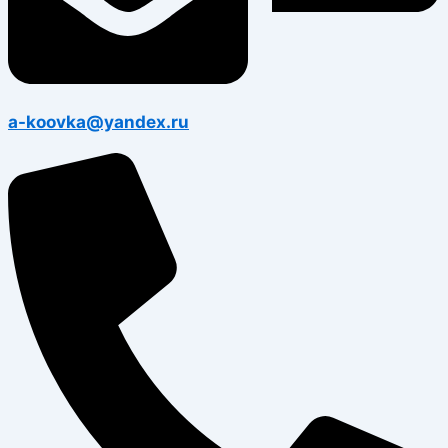
a-koovka@yandex.ru