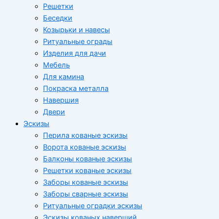
Решетки
Беседки
Козырьки и навесы
Ритуальные ограды
Изделия для дачи
Мебель
Для камина
Покраска металла
Навершия
Двери
Эскизы
Перила кованые эскизы
Ворота кованые эскизы
Балконы кованые эскизы
Решетки кованые эскизы
Заборы кованые эскизы
Заборы сварные эскизы
Ритуальные оградки эскизы
Эскизы кованых наверший