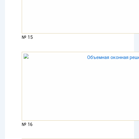
№ 15
№ 16