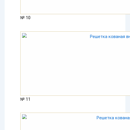
№ 10
№ 11