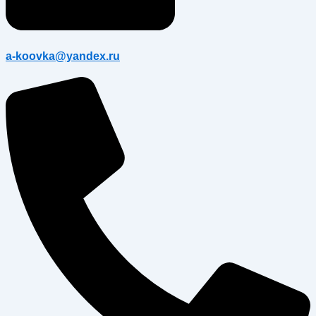
a-koovka@yandex.ru