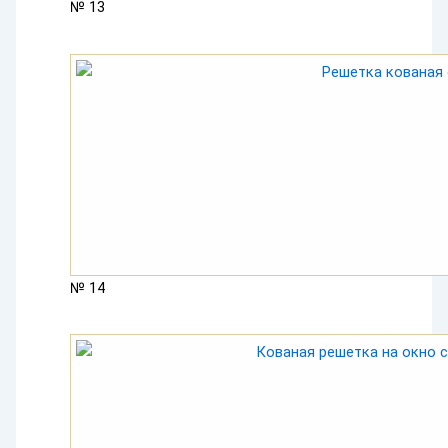
№ 13
№ 14