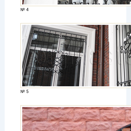
№ 4
№ 5