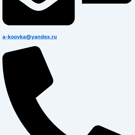
a-koovka@yandex.ru