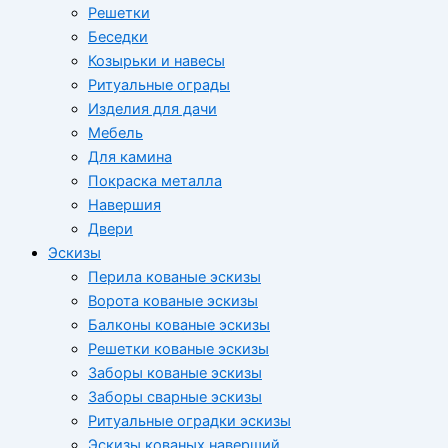
Решетки
Беседки
Козырьки и навесы
Ритуальные ограды
Изделия для дачи
Мебель
Для камина
Покраска металла
Навершия
Двери
Эскизы
Перила кованые эскизы
Ворота кованые эскизы
Балконы кованые эскизы
Решетки кованые эскизы
Заборы кованые эскизы
Заборы сварные эскизы
Ритуальные оградки эскизы
Эскизы кованых наверший