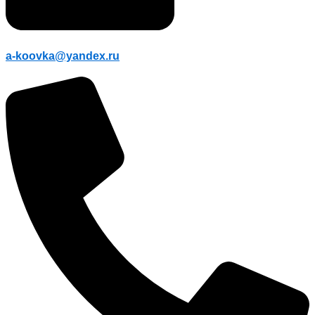
a-koovka@yandex.ru