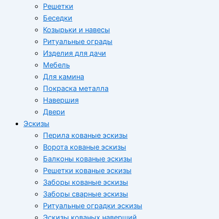
Решетки
Беседки
Козырьки и навесы
Ритуальные ограды
Изделия для дачи
Мебель
Для камина
Покраска металла
Навершия
Двери
Эскизы
Перила кованые эскизы
Ворота кованые эскизы
Балконы кованые эскизы
Решетки кованые эскизы
Заборы кованые эскизы
Заборы сварные эскизы
Ритуальные оградки эскизы
Эскизы кованых наверший