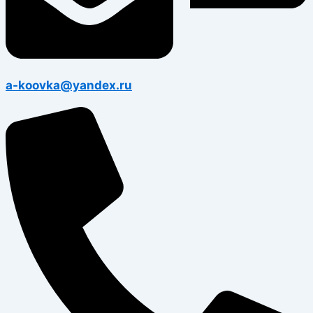
a-koovka@yandex.ru