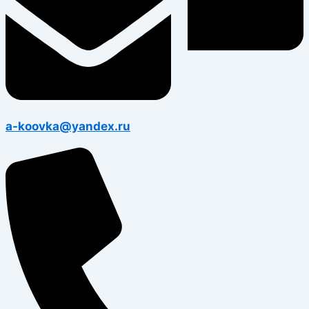
a-koovka@yandex.ru